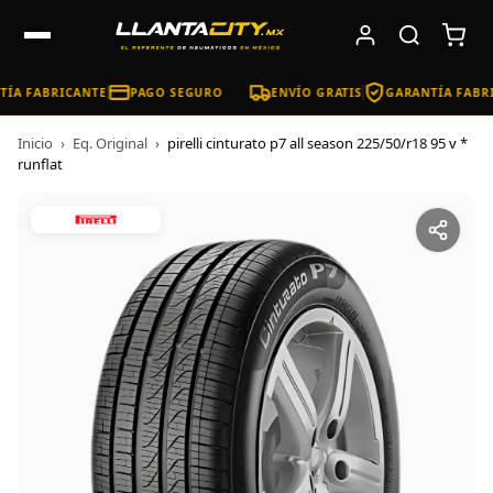
ÍA FABRICANTE
PAGO SEGURO
ENVÍO GRATIS
GARANTÍA FABRI
Inicio
›
Eq. Original
›
pirelli cinturato p7 all season 225/50/r18 95 v *
runflat