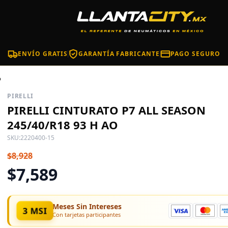
ENVÍO GRATIS
GARANTÍA FABRICANTE
PAGO SEGURO
o
PIRELLI
PIRELLI CINTURATO P7 ALL SEASON
245/40/R18 93 H AO
SKU:
2220400-15
$8,928
$7,589
Meses Sin Intereses
3 MSI
Con tarjetas participantes