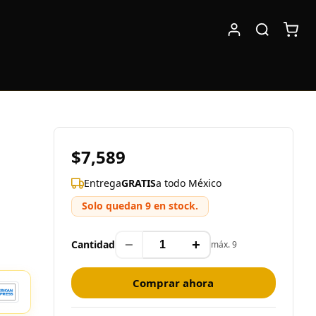
$7,589
Entrega
GRATIS
a todo México
Solo quedan 9 en stock.
−
+
Cantidad
máx. 9
Comprar ahora