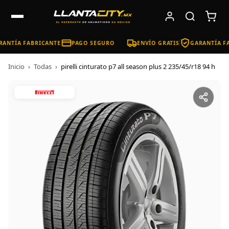
ANTÍA FABRICANTE
PAGO SEGURO
ENVÍO GRATIS
GARANTÍA FA
Inicio
›
Todas
›
pirelli cinturato p7 all season plus 2 235/45/r18 94 h