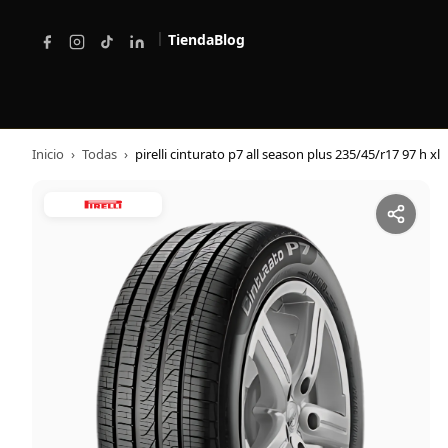
|
Tienda
Blog
Inicio
›
Todas
›
pirelli cinturato p7 all season plus 235/45/r17 97 h xl