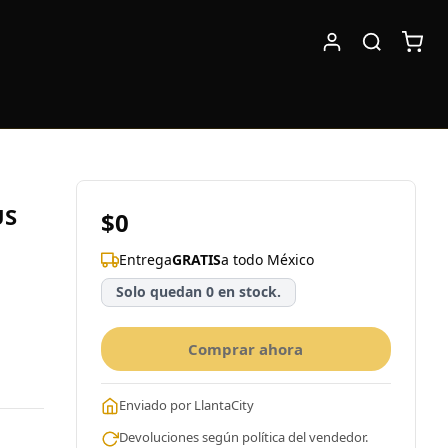
US
$0
Entrega
GRATIS
a todo México
Solo quedan 0 en stock.
Comprar ahora
Enviado por LlantaCity
Devoluciones según política del vendedor.