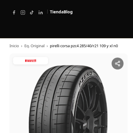
|
Tienda
Blog
Inicio
›
Eq. Original
›
pirelli corsa pzc4 285/40/r21 109 y xl n0