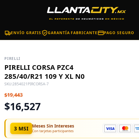
ENVÍO GRATIS
GARANTÍA FABRICANTE
PAGO SEGURO
PIRELLI
PIRELLI CORSA PZC4
285/40/R21 109 Y XL N0
SKU:
2854021PIRCORSA-7
$19,443
$16,527
Meses Sin Intereses
3 MSI
Con tarjetas participantes