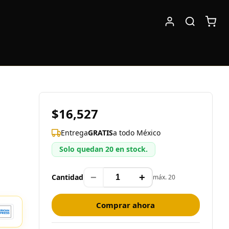
$16,527
Entrega
GRATIS
a todo México
Solo quedan 20 en stock.
−
+
Cantidad
máx. 20
Comprar ahora