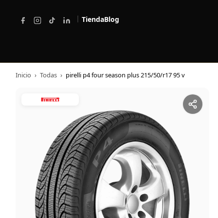
|
Tienda
Blog
Inicio
›
Todas
›
pirelli p4 four season plus 215/50/r17 95 v