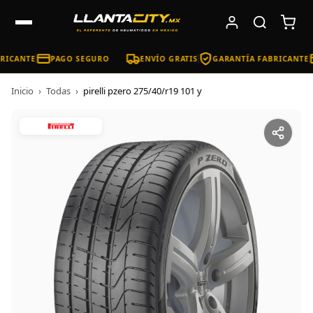
RICANTE
PAGO SEGURO
ENVÍO GRATIS
GARANTÍA FABRICANTE
Inicio
›
Todas
›
pirelli pzero 275/40/r19 101 y