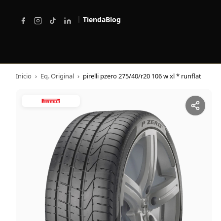
|
Tienda
Blog
Inicio
›
Eq. Original
›
pirelli pzero 275/40/r20 106 w xl * runflat