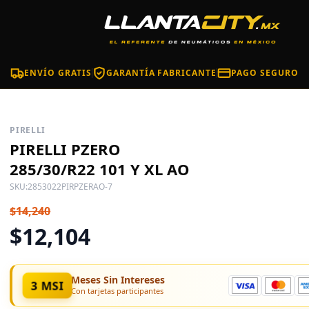
ENVÍO GRATIS
GARANTÍA FABRICANTE
PAGO SEGURO
PIRELLI
PIRELLI PZERO
285/30/R22 101 Y XL AO
SKU:
2853022PIRPZERAO-7
$14,240
$12,104
Meses Sin Intereses
3 MSI
Con tarjetas participantes