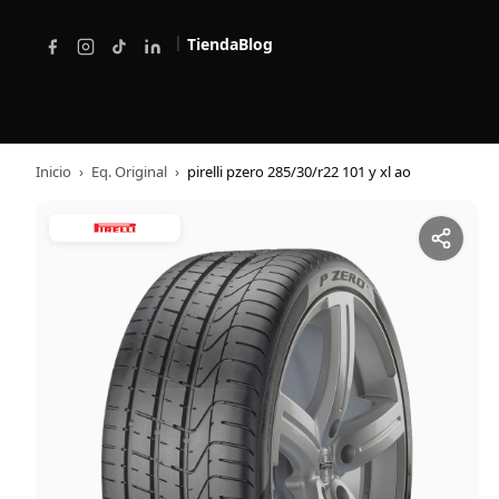
|
Tienda
Blog
Inicio
›
Eq. Original
›
pirelli pzero 285/30/r22 101 y xl ao