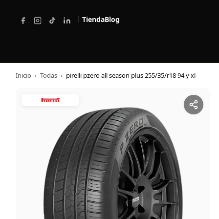
|
Tienda
Blog
Inicio
›
Todas
›
pirelli pzero all season plus 255/35/r18 94 y xl