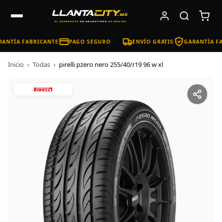
ANTÍA FABRICANTE
PAGO SEGURO
ENVÍO GRATIS
GARANTÍA FA
Inicio
›
Todas
›
pirelli pzero nero 255/40/r19 96 w xl