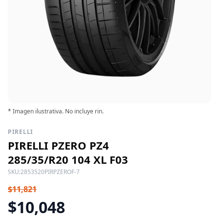
* Imagen ilustrativa. No incluye rin.
PIRELLI
PIRELLI PZERO PZ4
285/35/R20 104 XL F03
SKU:
2853520PIRPZEROF-7
$11,821
$10,048