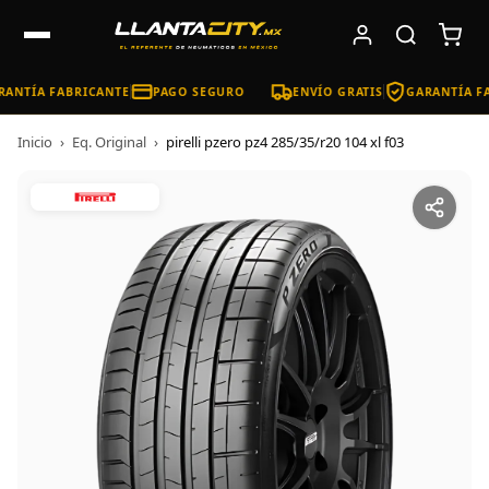
ANTÍA FABRICANTE
PAGO SEGURO
ENVÍO GRATIS
GARANTÍA FA
Inicio
›
Eq. Original
›
pirelli pzero pz4 285/35/r20 104 xl f03