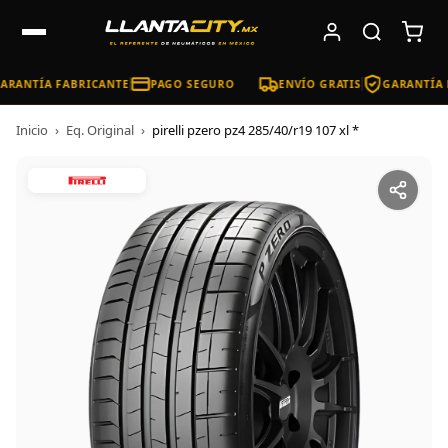
ARANTÍA FABRICANTE
PAGO SEGURO
ENVÍO GRATIS
GARANTÍA 
Inicio
›
Eq. Original
›
pirelli pzero pz4 285/40/r19 107 xl *