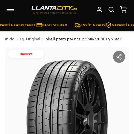
ANTÍA FABRICANTE
PAGO SEGURO
ENVÍO GRATIS
GARANTÍA FA
Inicio
›
Eq. Original
›
pirelli pzero pz4 ncs 255/40/r20 101 y xl ao1