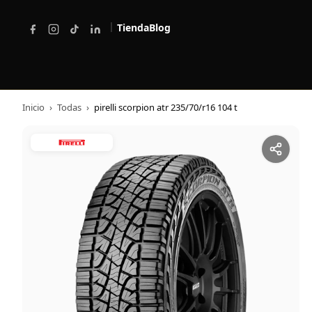
|
Tienda
Blog
Inicio
›
Todas
›
pirelli scorpion atr 235/70/r16 104 t