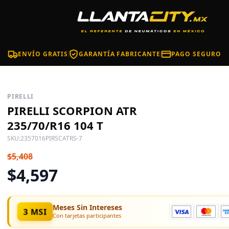
ENVÍO GRATIS
GARANTÍA FABRICANTE
PAGO SEGURO
PIRELLI
PIRELLI SCORPION ATR
235/70/R16 104 T
SKU:
2357016PIRSCATRS-7
$5,408
$4,597
Meses Sin Intereses
3 MSI
Con tarjetas participantes