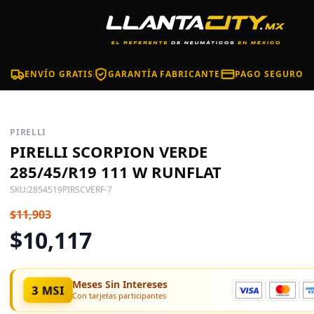
ENVÍO GRATIS
GARANTÍA FABRICANTE
PAGO SEGURO
PIRELLI
PIRELLI SCORPION VERDE
285/45/R19 111 W RUNFLAT
SKU:
2854519PIRSCVERF-7
$11,903
$10,117
Meses Sin Intereses
3 MSI
Con tarjetas participantes