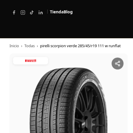
|
Tienda
Blog
Inicio
›
Todas
›
pirelli scorpion verde 285/45/r19 111 w runflat