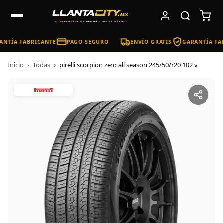
NTÍA FABRICANTE
PAGO SEGURO
ENVÍO GRATIS
GARANTÍA FAB
Inicio
›
Todas
›
pirelli scorpion zero all season 245/50/r20 102 v