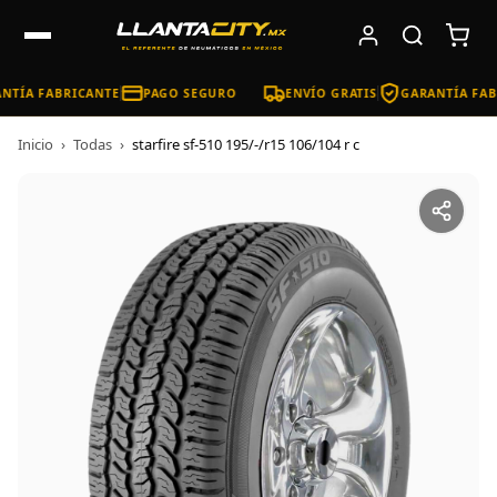
NTÍA FABRICANTE
PAGO SEGURO
ENVÍO GRATIS
GARANTÍA FAB
Inicio
›
Todas
›
starfire sf-510 195/-/r15 106/104 r c