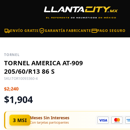
ENVÍO GRATIS
GARANTÍA FABRICANTE
PAGO SEGURO
TORNEL
TORNEL AMERICA AT-909
205/60/R13 86 S
SKU:
TOR10093360-4
$2,240
$1,904
Meses Sin Intereses
3 MSI
Con tarjetas participantes