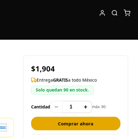
$1,904
Entrega
GRATIS
a todo México
Solo quedan 90 en stock.
−
+
Cantidad
máx. 90
Comprar ahora