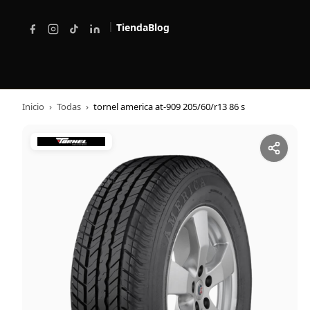
|
Tienda
Blog
Inicio
›
Todas
›
tornel america at-909 205/60/r13 86 s