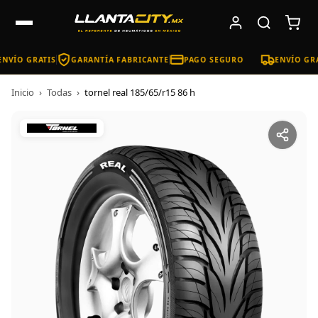
NVÍO GRATIS
GARANTÍA FABRICANTE
PAGO SEGURO
ENVÍO GRA
Inicio
›
Todas
›
tornel real 185/65/r15 86 h