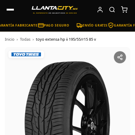
RANTÍA FABRICANTE
PAGO SEGURO
ENVÍO GRATIS
GARANTÍA F
Inicio
›
Todas
›
toyo extensa hp ii 195/55/r15 85 v