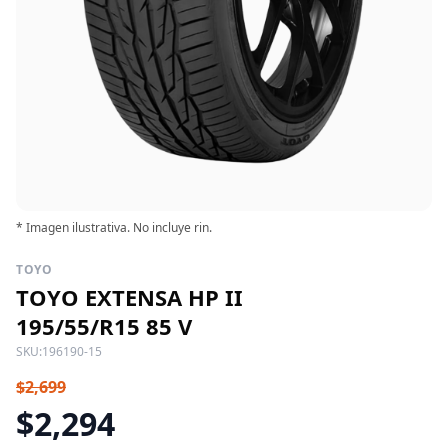
* Imagen ilustrativa. No incluye rin.
TOYO
TOYO EXTENSA HP II
195/55/R15 85 V
SKU:
196190-15
$2,699
$2,294