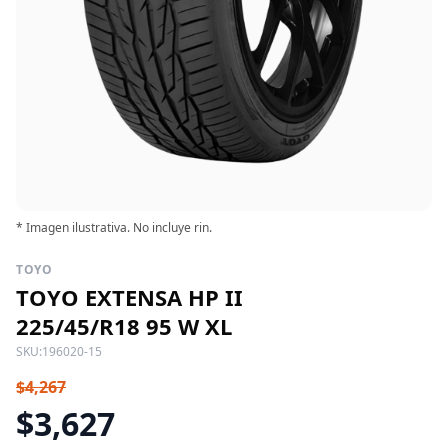
* Imagen ilustrativa. No incluye rin.
TOYO
TOYO EXTENSA HP II
225/45/R18 95 W XL
SKU:
196020-15
$4,267
$3,627