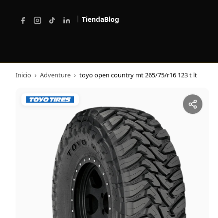
|
Tienda
Blog
Inicio
›
Adventure
›
toyo open country mt 265/75/r16 123 t lt