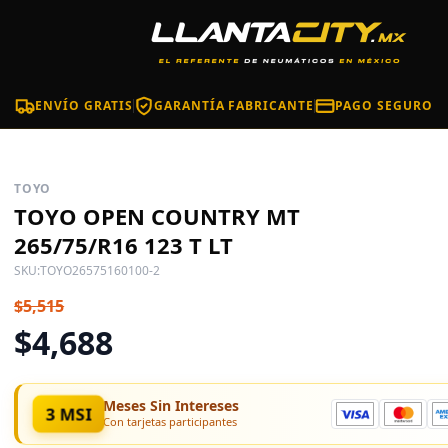
ENVÍO GRATIS
GARANTÍA FABRICANTE
PAGO SEGURO
TOYO
TOYO OPEN COUNTRY MT
265/75/R16 123 T LT
SKU:
TOYO26575160100-2
$5,515
$4,688
Meses Sin Intereses
3 MSI
Con tarjetas participantes