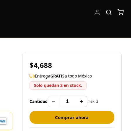
$4,688
Entrega
GRATIS
a todo México
Solo quedan 2 en stock.
−
+
Cantidad
máx. 2
Comprar ahora