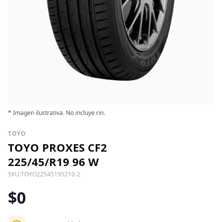
* Imagen ilustrativa. No incluye rin.
TOYO
TOYO PROXES CF2
225/45/R19 96 W
SKU:
TOYO22545195210-2
$0