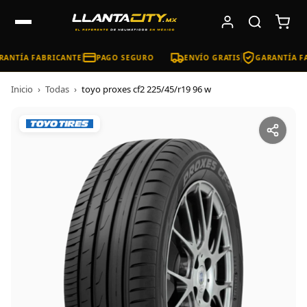
ANTÍA FABRICANTE
PAGO SEGURO
ENVÍO GRATIS
GARANTÍA FA
Inicio
›
Todas
›
toyo proxes cf2 225/45/r19 96 w