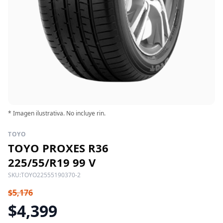
* Imagen ilustrativa. No incluye rin.
TOYO
TOYO PROXES R36
225/55/R19 99 V
SKU:
TOYO22555190370-2
$5,176
$4,399