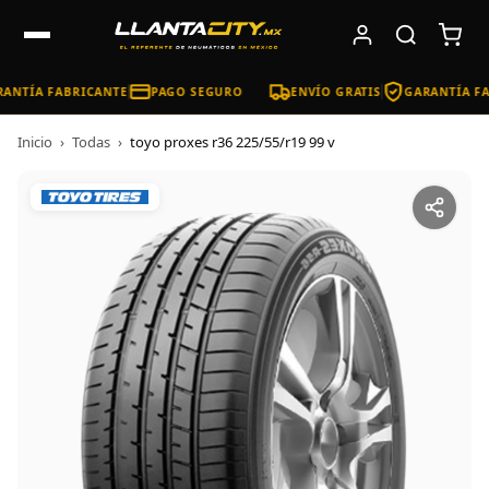
ANTÍA FABRICANTE
PAGO SEGURO
ENVÍO GRATIS
GARANTÍA FA
Inicio
›
Todas
›
toyo proxes r36 225/55/r19 99 v