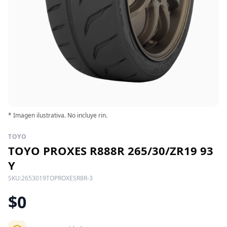
* Imagen ilustrativa. No incluye rin.
TOYO
TOYO PROXES R888R 265/30/ZR19 93
Y
SKU:
2653019TOPROXESR8R-3
$0