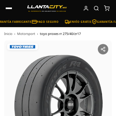
ANTÍA FABRICANTE
PAGO SEGURO
ENVÍO GRATIS
GARANTÍA F
Inicio
›
Motorsport
›
toyo proxes rr 275/40/zr17