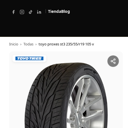
|
Tienda
Blog
Inicio
›
Todas
›
toyo proxes st3 235/55/r19 105 v