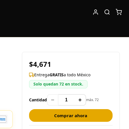
$4,671
Entrega
GRATIS
a todo México
Solo quedan 72 en stock.
−
+
Cantidad
máx. 72
Comprar ahora