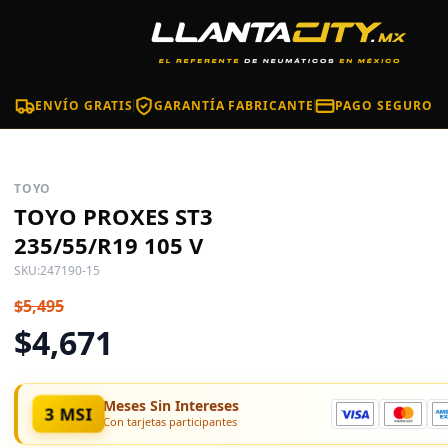
ENVÍO GRATIS
GARANTÍA FABRICANTE
PAGO SEGURO
TOYO
TOYO PROXES ST3
235/55/R19 105 V
SKU:
247190-15
$5,495
$4,671
Meses Sin Intereses
3 MSI
Con tarjetas participantes