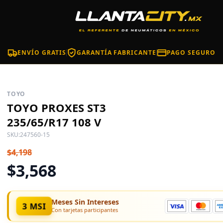
ENVÍO GRATIS
GARANTÍA FABRICANTE
PAGO SEGURO
TOYO
TOYO PROXES ST3
235/65/R17 108 V
SKU:
247560-15
$4,198
$3,568
Meses Sin Intereses
3 MSI
Con tarjetas participantes