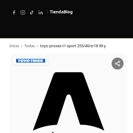
|
Tienda
Blog
Inicio
›
Todas
›
toyo proxes t1 sport 255/40/zr18 99 y