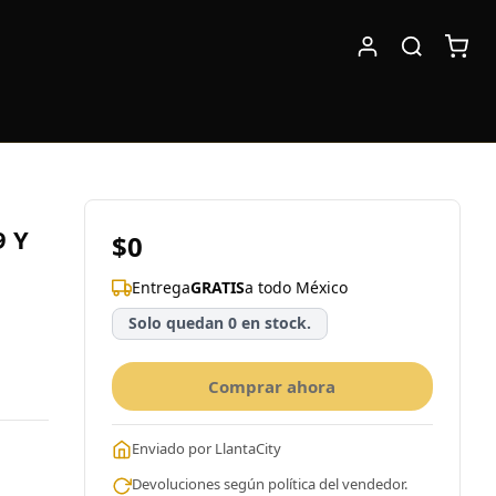
9 Y
$0
Entrega
GRATIS
a todo México
Solo quedan 0 en stock.
Comprar ahora
Enviado por LlantaCity
Devoluciones según política del vendedor.