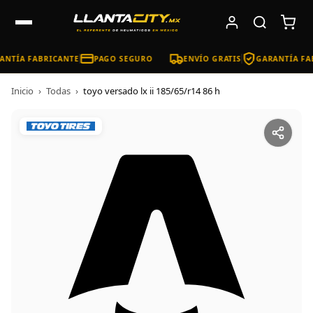
NTÍA FABRICANTE
PAGO SEGURO
ENVÍO GRATIS
GARANTÍA FA
Inicio
›
Todas
›
toyo versado lx ii 185/65/r14 86 h