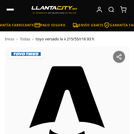
NTÍA FABRICANTE
PAGO SEGURO
ENVÍO GRATIS
GARANTÍA FA
Inicio
›
Todas
›
toyo versado lx ii 215/55/r16 93 h