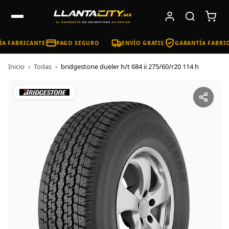
A FABRICANTE
PAGO SEGURO
ENVÍO GRATIS
GARANTÍA FABRIC
Inicio
›
Todas
›
bridgestone dueler h/t 684 ii 275/60/r20 114 h