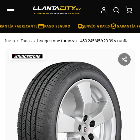
ANTÍA FABRICANTE
PAGO SEGURO
ENVÍO GRATIS
GARANTÍA FA
Inicio
›
Todas
›
bridgestone turanza el 450 245/45/r20 99 v runflat