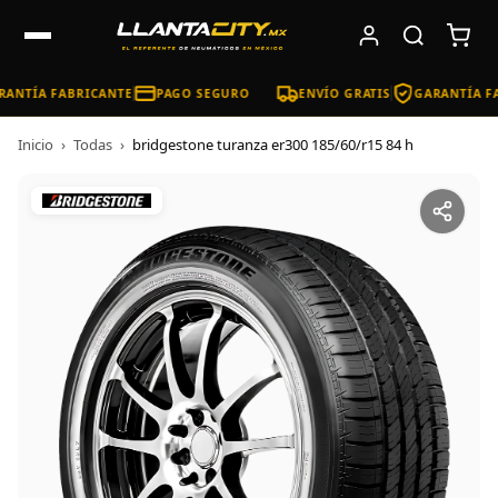
ANTÍA FABRICANTE
PAGO SEGURO
ENVÍO GRATIS
GARANTÍA FA
Inicio
›
Todas
›
bridgestone turanza er300 185/60/r15 84 h