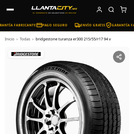
ANTÍA FABRICANTE
PAGO SEGURO
ENVÍO GRATIS
GARANTÍA FA
Inicio
›
Todas
›
bridgestone turanza er300 215/55/r17 94 v