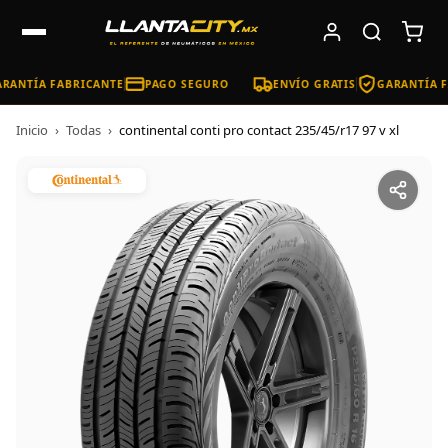
RANTÍA FABRICANTE
PAGO SEGURO
ENVÍO GRATIS
GARANTÍA F
Inicio
›
Todas
›
continental conti pro contact 235/45/r17 97 v xl