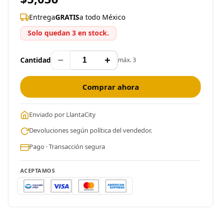
Entrega
GRATIS
a todo México
Solo quedan 3 en stock.
−
+
Cantidad
máx. 3
Comprar ahora
Enviado por LlantaCity
Devoluciones según política del vendedor.
Pago · Transacción segura
ACEPTAMOS