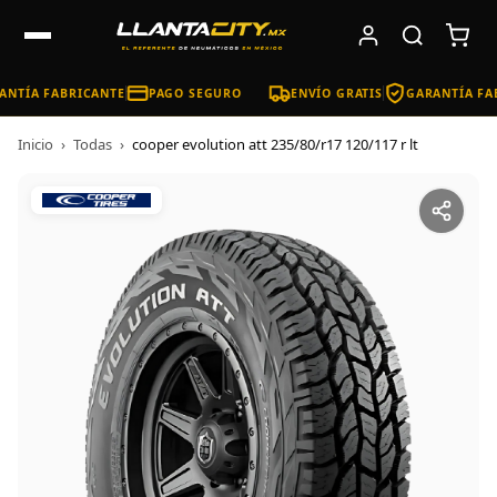
NTÍA FABRICANTE
PAGO SEGURO
ENVÍO GRATIS
GARANTÍA FAB
Inicio
›
Todas
›
cooper evolution att 235/80/r17 120/117 r lt