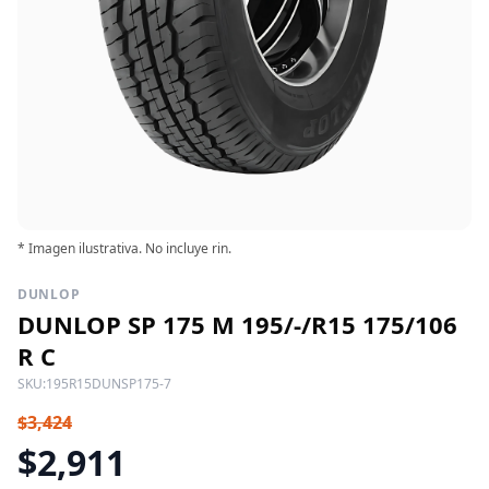
* Imagen ilustrativa. No incluye rin.
DUNLOP
DUNLOP SP 175 M 195/-/R15 175/106
R C
SKU:
195R15DUNSP175-7
$3,424
$2,911