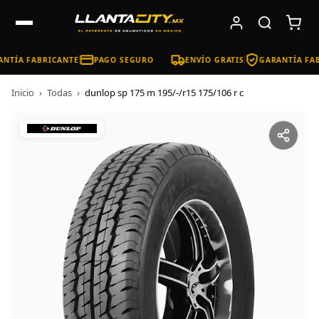
NTÍA FABRICANTE
PAGO SEGURO
ENVÍO GRATIS
GARANTÍA FAB
Inicio
›
Todas
›
dunlop sp 175 m 195/-/r15 175/106 r c