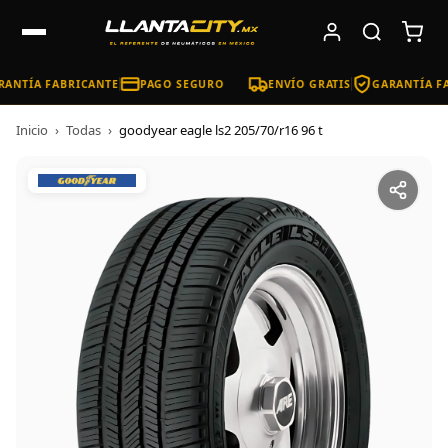
ANTÍA FABRICANTE
PAGO SEGURO
ENVÍO GRATIS
GARANTÍA FA
Inicio
›
Todas
›
goodyear eagle ls2 205/70/r16 96 t