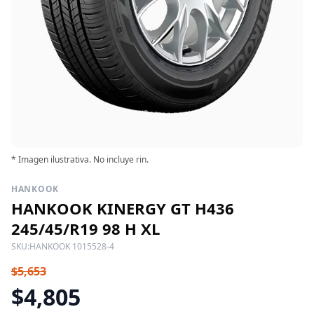
* Imagen ilustrativa. No incluye rin.
HANKOOK
HANKOOK KINERGY GT H436
245/45/R19 98 H XL
SKU:
HANKOOK 1015528-4
$5,653
$4,805