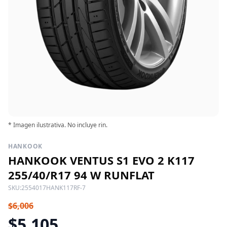
* Imagen ilustrativa. No incluye rin.
HANKOOK
HANKOOK VENTUS S1 EVO 2 K117
255/40/R17 94 W RUNFLAT
SKU:
2554017HANK117RF-7
$6,006
$5,105