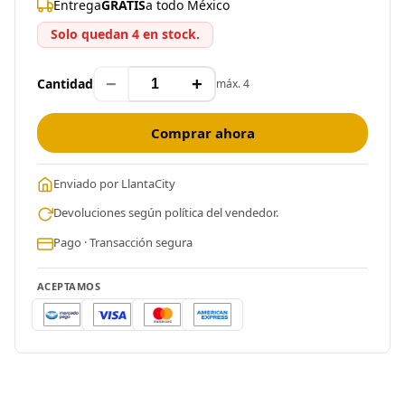
Entrega
GRATIS
a todo México
Solo quedan 4 en stock.
−
+
Cantidad
máx. 4
Comprar ahora
Enviado por LlantaCity
Devoluciones según política del vendedor.
Pago · Transacción segura
ACEPTAMOS