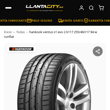
NTÍA FABRICANTE
PAGO SEGURO
ENVÍO GRATIS
GARANTÍA FAB
Inicio
›
Todas
›
hankook ventus s1 evo 2 k117 255/40/r17 94 w
runflat