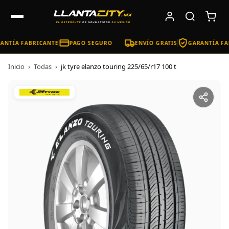
NTÍA FABRICANTE
PAGO SEGURO
ENVÍO GRATIS
GARANTÍA FA
Inicio
›
Todas
›
jk tyre elanzo touring 225/65/r17 100 t