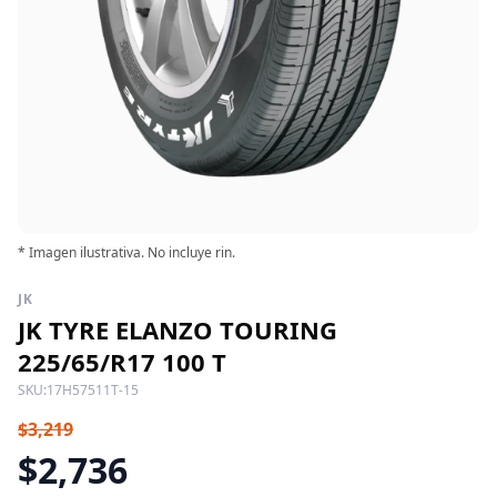
* Imagen ilustrativa. No incluye rin.
JK
JK TYRE ELANZO TOURING
225/65/R17 100 T
SKU:
17H57511T-15
$3,219
$2,736