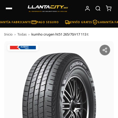
ANTÍA FABRICANTE
PAGO SEGURO
ENVÍO GRATIS
GARANTÍA FA
Inicio
›
Todas
›
kumho crugen ht51 265/70/r17 113 t