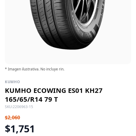
* Imagen ilustrativa. No incluye rin.
KUMHO
KUMHO ECOWING ES01 KH27
165/65/R14 79 T
SKU:
2206963-15
$2,060
$1,751