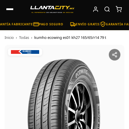
NTÍA FABRICANTE
PAGO SEGURO
ENVÍO GRATIS
GARANTÍA FAB
Inicio
›
Todas
›
kumho ecowing es01 kh27 165/65/r14 79 t