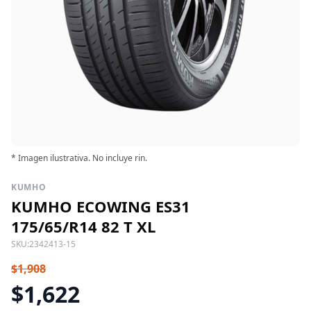
* Imagen ilustrativa. No incluye rin.
KUMHO
KUMHO ECOWING ES31
175/65/R14 82 T XL
SKU:
2342413-15
$1,908
$1,622