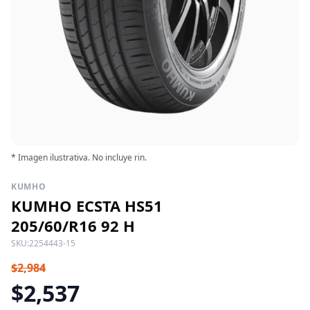
* Imagen ilustrativa. No incluye rin.
KUMHO
KUMHO ECSTA HS51
205/60/R16 92 H
SKU:
2254443-15
$2,984
$2,537