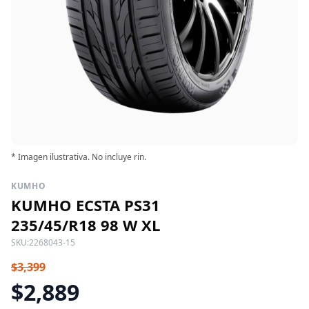
* Imagen ilustrativa. No incluye rin.
KUMHO
KUMHO ECSTA PS31
235/45/R18 98 W XL
SKU:
2268043-15
$3,399
$2,889