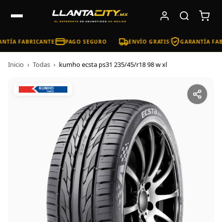
NTÍA FABRICANTE
PAGO SEGURO
ENVÍO GRATIS
GARANTÍA FAB
Inicio
›
Todas
›
kumho ecsta ps31 235/45/r18 98 w xl