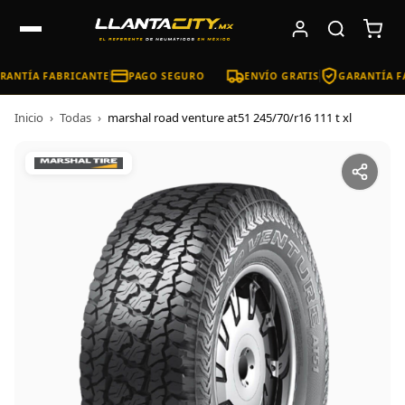
ANTÍA FABRICANTE
PAGO SEGURO
ENVÍO GRATIS
GARANTÍA FA
Inicio
›
Todas
›
marshal road venture at51 245/70/r16 111 t xl