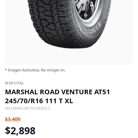
* Imagen ilustrativa. No incluye rin.
MARSHAL
MARSHAL ROAD VENTURE AT51
245/70/R16 111 T XL
SKU:
MARS24570168353-2
$3,409
$2,898